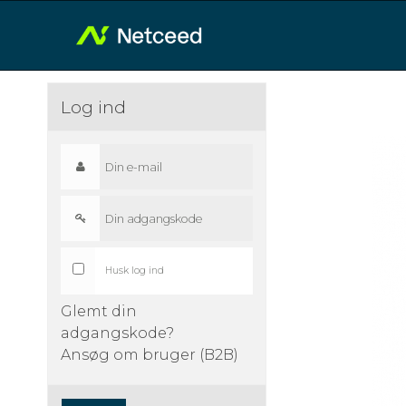
Log ind
Husk log ind
Glemt din
adgangskode?
Ansøg om bruger (B2B)