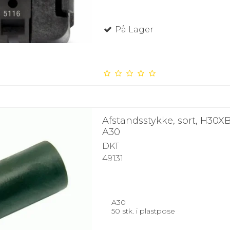
På Lager
Afstandsstykke, sort, H30
A30
DKT
49131
A30
50 stk. i plastpose