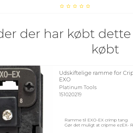
er der har købt dette
købt
Udskiftelige ramme for Cr
EXO
Platinum Tools
151020219
Ramme til EXO-EX crimp tang
Gør det muligt at cripme ezEX- RJ