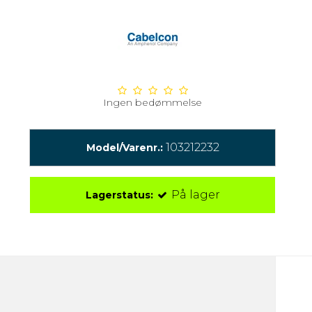
Ingen bedømmelse
103212232
Model/Varenr.:
På lager
Lagerstatus: