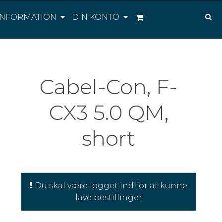
INFORMATION
DIN KONTO
Cabel-Con, F-
CX3 5.0 QM,
short
Du skal være logget ind for at kunne
lave bestillinger