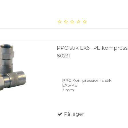
PPC stik EX6 -PE kompress
80231
PPC Kompression´s stik
EX6-PE
7 mm
På lager