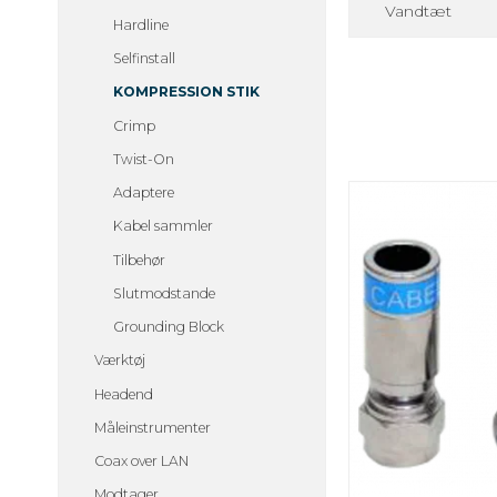
Vandtæt
Hardline
Selfinstall
KOMPRESSION STIK
Crimp
Twist-On
Adaptere
Kabel sammler
Tilbehør
Slutmodstande
Grounding Block
Værktøj
Headend
Måleinstrumenter
Coax over LAN
Modtager