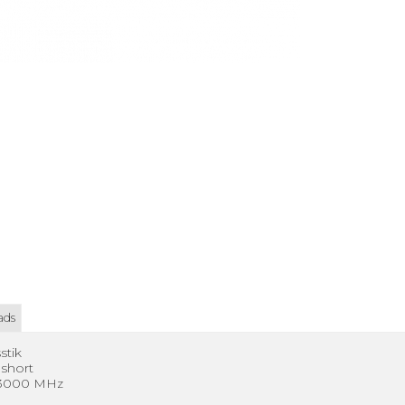
ads
stik
 short
3-3000 MHz