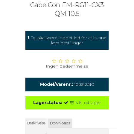
CabelCon FM-RG11-CX3
QM 10.5
Du skal være logget ind for at kunne
lave bestillinger
Ingen bedømmelse
Model/Varenr.:
103212310
Lagerstatus:
59
stk.
på lager
Beskrivelse
Downloads