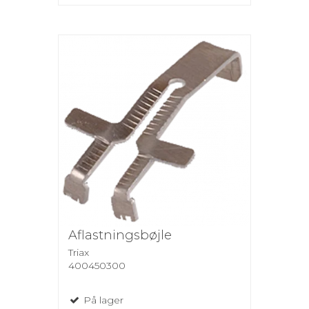
Aflastningsbøjle
Triax
400450300
På lager