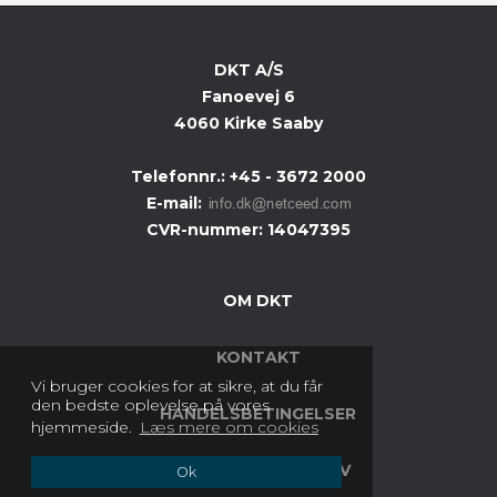
DKT A/S
Fanoevej 6
4060 Kirke Saaby
Telefonnr.
:
+45 - 3672 2000
E-mail
:
CVR-nummer
:
14047395
OM DKT
KONTAKT
Vi bruger cookies for at sikre, at du får
den bedste oplevelse på vores
HANDELSBETINGELSER
hjemmeside.
Læs mere om cookies
COOKIES & PRIVATLIV
Ok