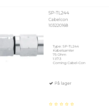
SP-TL244
Cabelcon
103220168
Type: SP-TL244
Kabelsamler
75 Ohm
1.1/7.3
Corning Cabel-Con
På lager