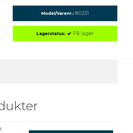
80231
Model/Varenr.:
På lager
Lagerstatus:
dukter
M