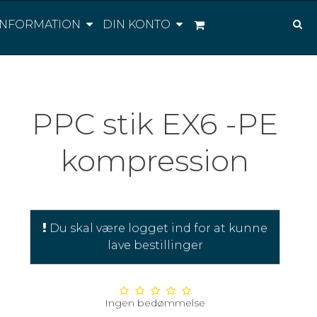
INFORMATION
DIN KONTO
PPC stik EX6 -PE
kompression
Du skal være logget ind for at kunne
lave bestillinger
Ingen bedømmelse