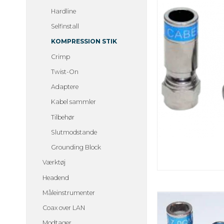
Hardline
Selfinstall
KOMPRESSION STIK
Crimp
Twist-On
Adaptere
Kabel sammler
Tilbehør
Slutmodstande
Grounding Block
Værktøj
Headend
Måleinstrumenter
Coax over LAN
Modtager