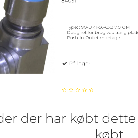
84051
Type: : 90-DKT-56-CX3 7.0 QM
Designet for brug ved trang plads
Push-In-Outlet montage
På lager
er der har købt dette
købt