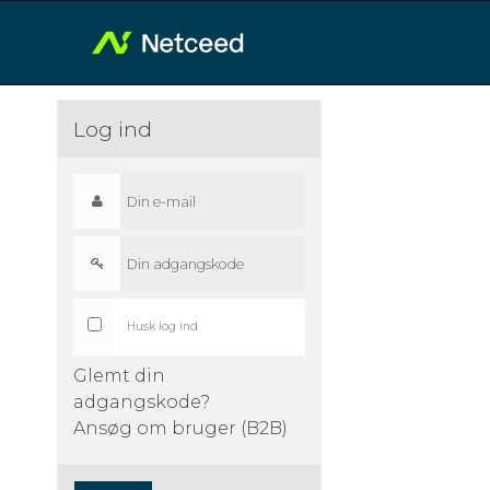
Log ind
Husk log ind
Glemt din
adgangskode?
Ansøg om bruger (B2B)