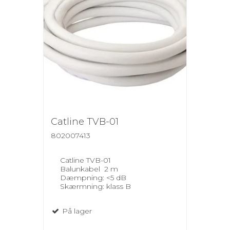
Catline TVB-01
802007413
Catline TVB-01
Balunkabel 2 m
Dæmpning: <5 dB
Skærmning: klass B
På lager