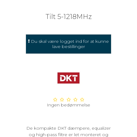
Tilt 5-1218MHz
Du skal være logget ind for at kunne
lave bestillinger
Ingen bedømmelse
De kompakte DKT dæmpere, equalizer
og high-pass filtre er let monteret og