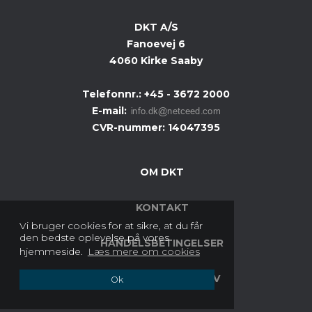
DKT A/S
Fanoevej 6
4060 Kirke Saaby
Telefonnr.
:
+45 - 3672 2000
E-mail
:
CVR-nummer
:
14047395
OM DKT
KONTAKT
Vi bruger cookies for at sikre, at du får
den bedste oplevelse på vores
HANDELSBETINGELSER
hjemmeside.
Læs mere om cookies
COOKIES & PRIVATLIV
Ok