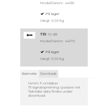
Model/Varenr.:
44169
På lager
Vægt:
0,02
kg.
Tilt
:
10 dB
Model/Varenr.:
44170
På lager
Vægt:
0,02
kg.
Beskrivelse
Downloads
14mm F-omløber
Til signalopretning i passive net
Tekniske data findes under
download