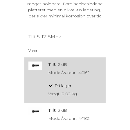
meget holdbare. Forbindelsesledene
pletteret med en nikkel-tin legering,
der sikrer minimal korrosion over tid
Tilt 5-1218MHz
Varer
Tilt
:
2 dB
Model/Varenr.:
44162
På lager
Vægt:
0,02
kg.
Tilt
:
3 dB
Model/Varenr.:
44163