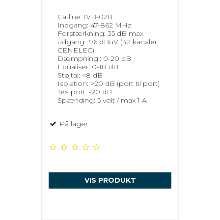
Catline TVB-02U
Indgang: 47-862 MHz
Forstærkning: 35 dB max
udgang:: 96 dBuV (42 kanaler
CENELEC)
Dæmpning:: 0-20 dB
Equaliser: 0-18 dB
Støjtal: <8 dB
Isolation: >20 dB (port til port)
Testport: -20 dB
Spænding: 5 volt / max 1 A
På lager
VIS PRODUKT