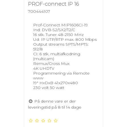
PROF-connect IP 16
700444107
Prof-Connect MIP1606CI-19
Ind: DVB-S2/SX2/T2/C
16 stk. Tuner 48-2150 MHz
Ud: IP UTP/RTP max. 800 Mbps
Output streams SPTS/MPTS:
512/8
CI: 6 stk. multiafkodning
(multicam)
Remux/Cross Mux
4K UHDTV
Programmering via Remote
www
19" HxDxB 41x270x480
230 volt 50 watt
På denne vare er der
leveringstid på 8 til 14 dage