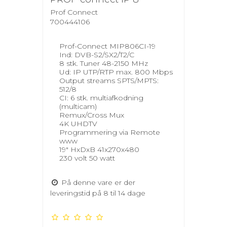
Prof Connect
700444106
Prof-Connect MIP806CI-19
Ind: DVB-S2/SX2/T2/C
8 stk. Tuner 48-2150 MHz
Ud: IP UTP/RTP max. 800 Mbps
Output streams SPTS/MPTS:
512/8
CI: 6 stk. multiafkodning
(multicam)
Remux/Cross Mux
4K UHDTV
Programmering via Remote
www
19" HxDxB 41x270x480
230 volt 50 watt
På denne vare er der
leveringstid på 8 til 14 dage