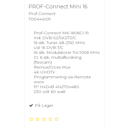
PROF-Connect Mini 16
Prof Connect
700444109
Prof-Connect MK-1606CI-19
Ind: DVB-S2/SX2/T2/C
16 stk. Tuner 48-2150 MHz
Ud: 16 DVB-T/C
16 stk. Modulatorer 114-1006 MHz
CI: 6 stk. multiafkodning
(flexcam)
Remux/Cross Mux
4K UHDTV
Programmering via Remote
www
19" HxDxB 41x270x480
230 volt 60 watt
På Lager