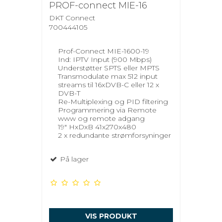
PROF-connect MIE-16
DKT Connect
700444105
Prof-Connect MIE-1600-19
Ind: IPTV Input (900 Mbps)
Understøtter SPTS eller MPTS
Transmodulate max 512 input
streams til 16xDVB-C eller 12 x
DVB-T
Re-Multiplexing og PID filtering
Programmering via Remote
www og remote adgang
19" HxDxB 41x270x480
2 x redundante strømforsyninger
På lager
VIS PRODUKT