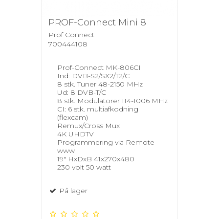
PROF-Connect Mini 8
Prof Connect
700444108
Prof-Connect MK-806CI
Ind: DVB-S2/SX2/T2/C
8 stk. Tuner 48-2150 MHz
Ud: 8 DVB-T/C
8 stk. Modulatorer 114-1006 MHz
CI: 6 stk. multiafkodning
(flexcam)
Remux/Cross Mux
4K UHDTV
Programmering via Remote
www
19" HxDxB 41x270x480
230 volt 50 watt
På lager