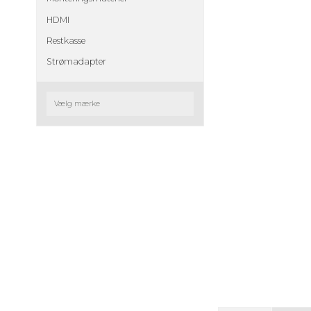
HDMI
Restkasse
Strømadapter