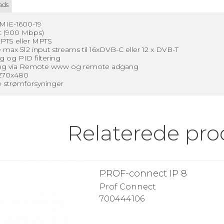
ads
MIE-1600-19
ut (900 Mbps)
SPTS eller MPTS
max 512 input streams til 16xDVB-C eller 12 x DVB-T
g og PID filtering
g via Remote www og remote adgang
x270x480
e strømforsyninger
Relaterede pro
PROF-connect IP 8
Prof Connect
700444106