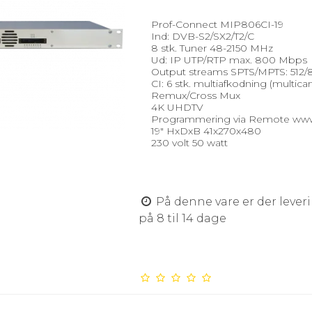
Prof-Connect MIP806CI-19
Ind: DVB-S2/SX2/T2/C
8 stk. Tuner 48-2150 MHz
Ud: IP UTP/RTP max. 800 Mbps
Output streams SPTS/MPTS: 512/
CI: 6 stk. multiafkodning (multica
Remux/Cross Mux
4K UHDTV
Programmering via Remote ww
19" HxDxB 41x270x480
230 volt 50 watt
På denne vare er der lever
på 8 til 14 dage