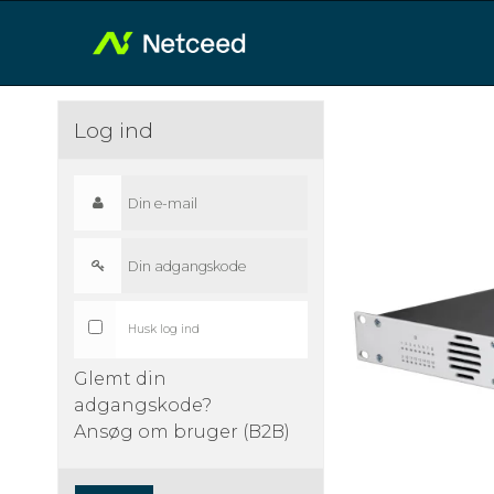
Log ind
Husk log ind
Glemt din
adgangskode?
Ansøg om bruger (B2B)