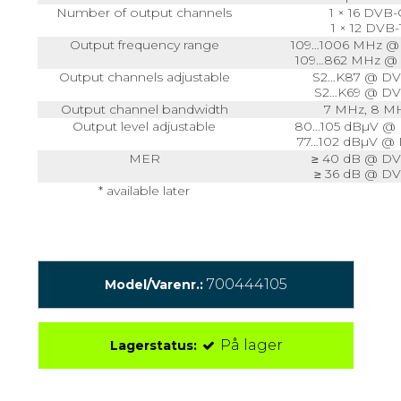
Number of output channels
1 × 16 DVB-
1 × 12 DVB-
Output frequency range
109…1006 MHz @
109…862 MHz @
Output channels adjustable
S2…K87 @ DV
S2…K69 @ DV
Output channel bandwidth
7 MHz, 8 M
Output level adjustable
80…105 dBµV @
77…102 dBµV @
MER
≥ 40 dB @ D
≥ 36 dB @ DV
* available later
700444105
Model/Varenr.:
På lager
Lagerstatus: