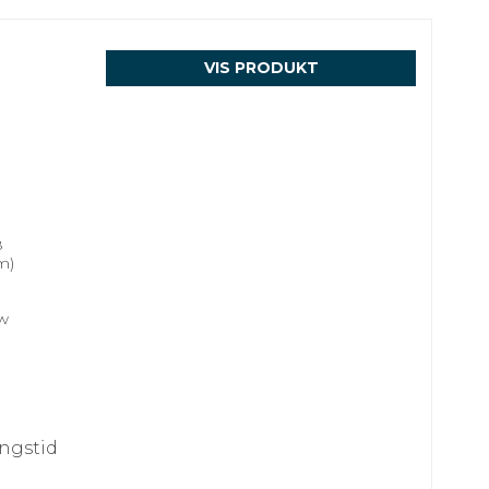
VIS PRODUKT
8
m)
w
ingstid