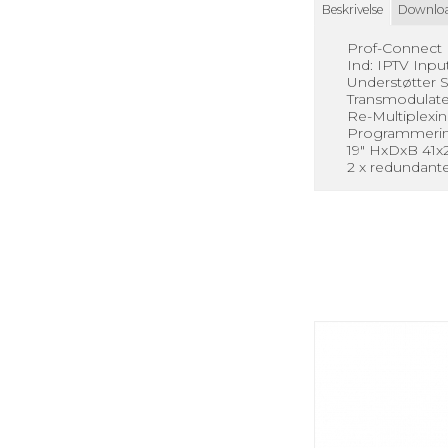
Beskrivelse
Downlo
Prof-Connect 
Ind: IPTV Inp
Understøtter 
Transmodulate 
Re-Multiplexin
Programmerin
19" HxDxB 41
2 x redundant