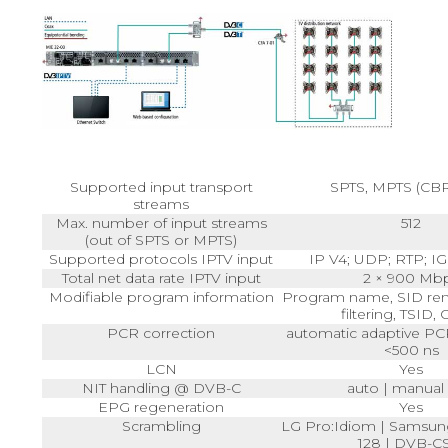
Supported input transport
SPTS, MPTS (CB
streams
Max. number of input streams
512
(out of SPTS or MPTS)
Supported protocols IPTV input
IP V4; UDP; RTP; IG
Total net data rate IPTV input
2 × 900 Mb
Modifiable program information
Program name, SID re
filtering, TSID
PCR correction
automatic adaptive PC
<500 ns
LCN
Yes
NIT handling @ DVB-C
auto | manual 
EPG regeneration
Yes
Scrambling
LG Pro:Idiom | Samsun
128 | DVB-C