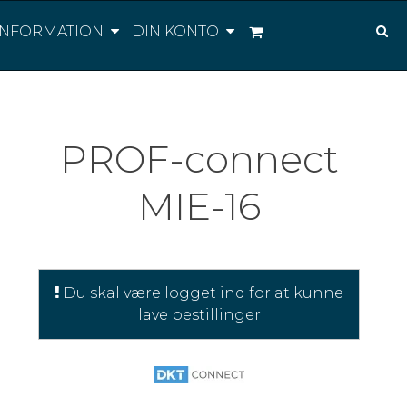
INFORMATION
DIN KONTO
PROF-connect
MIE-16
Du skal være logget ind for at kunne
lave bestillinger