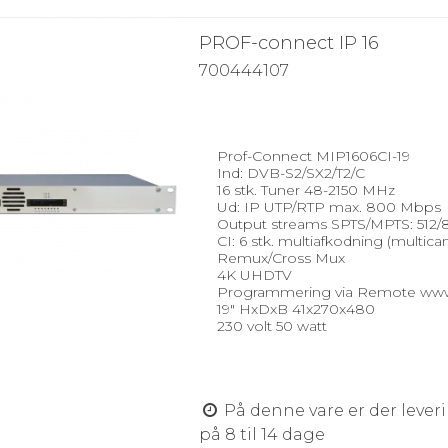
PROF-connect IP 16
700444107
Prof-Connect MIP1606CI-19
Ind: DVB-S2/SX2/T2/C
16 stk. Tuner 48-2150 MHz
Ud: IP UTP/RTP max. 800 Mbps
Output streams SPTS/MPTS: 512/
CI: 6 stk. multiafkodning (multica
Remux/Cross Mux
4K UHDTV
Programmering via Remote ww
19" HxDxB 41x270x480
230 volt 50 watt
På denne vare er der lever
på 8 til 14 dage