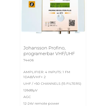
Johansson Profino,
programerbar VHF/UHF
74406
AMPLIFIER: 4 INPUTS: 1 FM
1DAB/VHF+ 2
UHF / >50 CHANNELS (15 FILTERS)
126dBµV
AGC
12-24V remote power