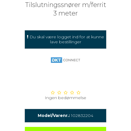
Tilslutningssnører m/ferrit
3 meter
Du skal være logget ind for at kunne
lave bestillinger
Ingen bedømmelse
Model/Varenr.:
102832204