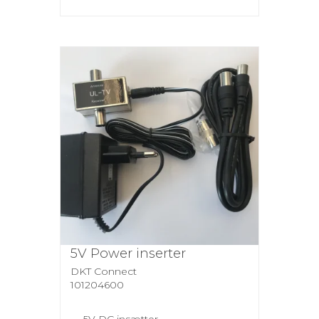
5V Power inserter
DKT Connect
101204600
5V DC insætter