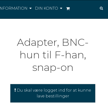
INFORMATION
DIN KONTO
Adapter, BNC-
hun til F-han,
snap-on
Du skal være logget ind for at kunne
lave bestillinger