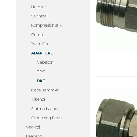
Hardline
Selfinstall
Kompression stik
Crimp
Twist-On
ADAPTERE
Cabelcon
PPC
DKT
Kabel sammler
Tilbehør
Slutmodstande
Grounding Block
Værktøj
Headend