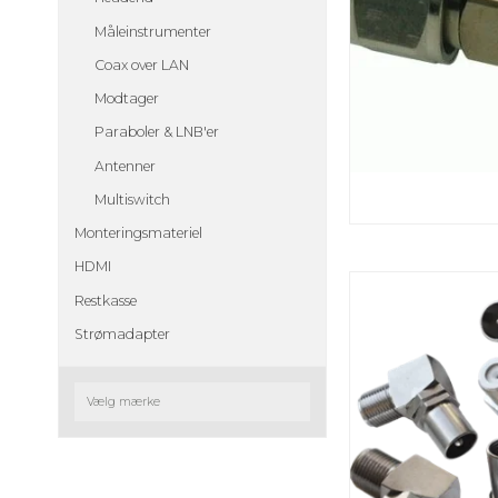
Måleinstrumenter
Coax over LAN
Modtager
Paraboler & LNB'er
Antenner
Multiswitch
Monteringsmateriel
HDMI
Restkasse
Strømadapter