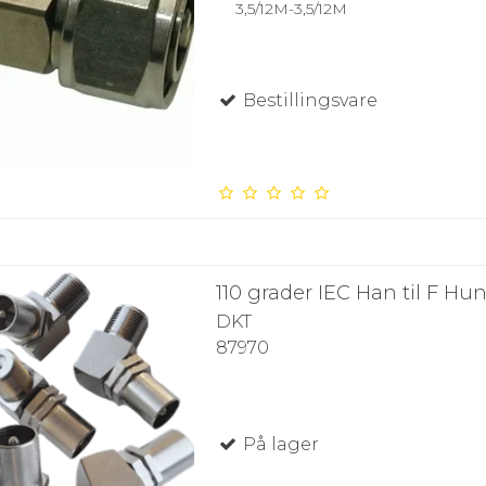
3,5/12M-3,5/12M
Bestillingsvare
110 grader IEC Han til F Hu
DKT
87970
På lager