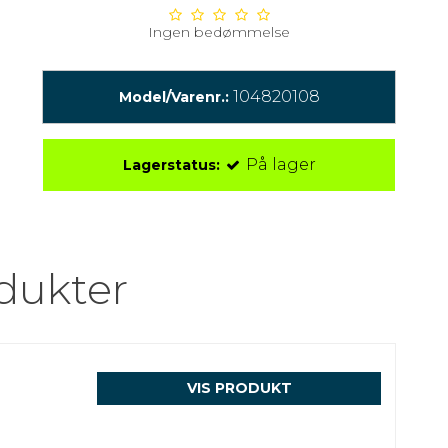
Ingen bedømmelse
104820108
Model/Varenr.:
På lager
Lagerstatus:
dukter
VIS PRODUKT