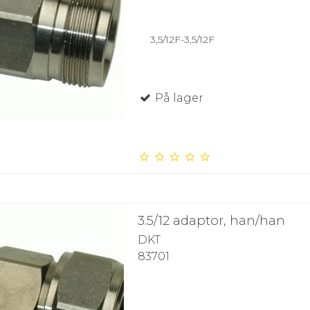
3,5/12F-3,5/12F
På lager
3.5/12 adaptor, han/han
DKT
83701