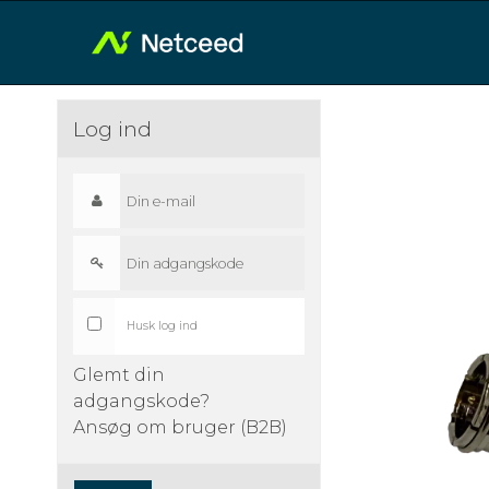
Log ind
Husk log ind
Glemt din
adgangskode?
Ansøg om bruger (B2B)