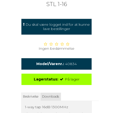
STL 1-16
Du skal være logget ind for at kunne
lave bestillinger
Ingen bedømmelse
Model/Varenr.:
40834
Lagerstatus:
På lager
Beskrivelse
Downloads
1-way tap 16dB 1300MHz