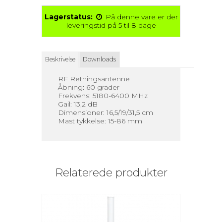
Lagerstatus:
På denne vare er der
leveringstid på 5 til 8 dage
Beskrivelse
Downloads
RF Retningsantenne
Åbning: 60 grader
Frekvens: 5180-6400 MHz
Gail: 13,2 dB
Dimensioner: 16,5/19/31,5 cm
Mast tykkelse: 15-86 mm
Relaterede produkter