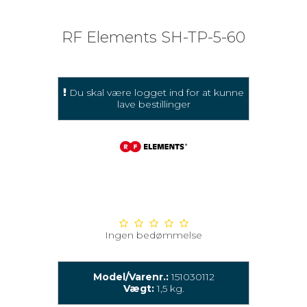
RF Elements SH-TP-5-60
Du skal være logget ind for at kunne
lave bestillinger
Ingen bedømmelse
Model/Varenr.:
151030112
Vægt:
1,5
kg.