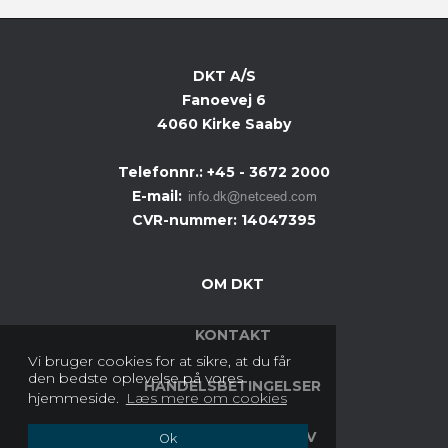
DKT A/S
Fanoevej 6
4060 Kirke Saaby
Telefonnr.
:
+45 - 3672 2000
E-mail
:
CVR-nummer
:
14047395
OM DKT
KONTAKT
Vi bruger cookies for at sikre, at du får
den bedste oplevelse på vores
HANDELSBETINGELSER
hjemmeside.
Læs mere om cookies
COOKIES & PRIVATLIV
Ok