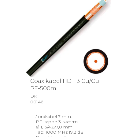
Coax kabel HD 113 Cu/Cu
PE-500m
DKT
00146
Jordkabel 7 mm.
PE kappe 3-skærm
Ø 1,13/4,8/7,0 mm
Tab: 1000 MHz 19,2 dB