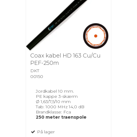
Coax kabel HD 163 Cu/Cu
PEF-250m
DKT
00150
Jordkabel 10 mm.
PE kappe 3-skærm
Ø 1,63/7,5/10 mm
Tab: 1000 MHz 14,0 dB
Brandklasse: Fca
250 meter traenspole
På lager