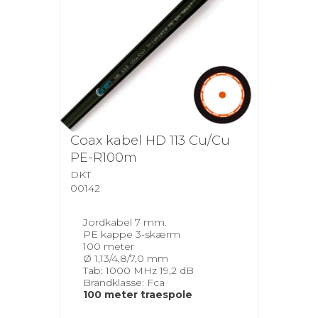
Coax kabel HD 113 Cu/Cu
PE-R100m
DKT
00142
Jordkabel 7 mm.
PE kappe 3-skærm
100 meter
Ø 1,13/4,8/7,0 mm
Tab: 1000 MHz 19,2 dB
Brandklasse: Fca
100 meter traespole