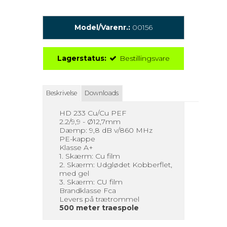
Model/Varenr.:
00156
Lagerstatus:
Bestillingsvare
Beskrivelse
Downloads
HD 233 Cu/Cu PEF
2.2/9,9 - Ø12,7mm
Dæmp: 9,8 dB v/860 MHz
PE-kappe
Klasse A+
1. Skærm: Cu film
2. Skærm: Udglødet Kobberflet,
med gel
3. Skærm: CU film
Brandklasse Fca
Levers på trætrommel
500 meter traespole