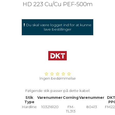
HD 223 Cu/Cu PEF-500m
Du skal være logget ind for at kunne
lave bestillinger
Ingen bedømmelse
Følgende stik passer på dette kabel:
Stik
Varenummer
Corning
Varenummer
DKT
Type
PP
Hardline
103216120
FM-
80413
FM22
TL313