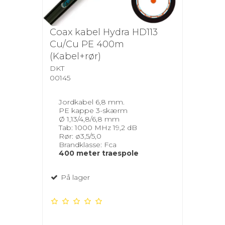
Coax kabel Hydra HD113
Cu/Cu PE 400m
(Kabel+rør)
DKT
00145
Jordkabel 6,8 mm.
PE kappe 3-skærm
Ø 1,13/4,8/6,8 mm
Tab: 1000 MHz 19,2 dB
Rør: ø3,5/5,0
Brandklasse: Fca
400 meter traespole
På lager