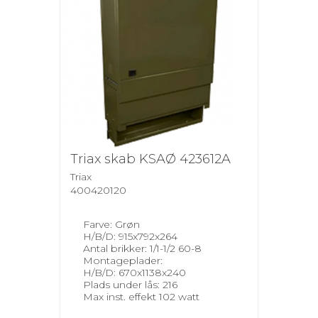
Triax skab KSAØ 423612A
Triax
400420120
Farve: Grøn
H/B/D: 915x792x264
Antal brikker: 1/1-1/2 60-8
Montageplader:
H/B/D: 670x1138x240
Plads under lås: 216
Max inst. effekt 102 watt