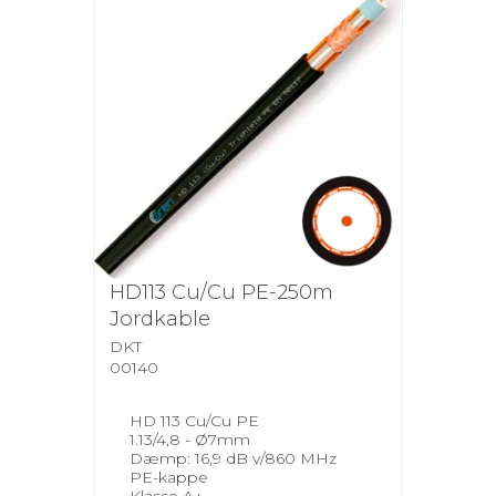
HD113 Cu/Cu PE-250m
Jordkable
DKT
00140
HD 113 Cu/Cu PE
1.13/4,8 - Ø7mm
Dæmp: 16,9 dB v/860 MHz
PE-kappe
Klasse A+