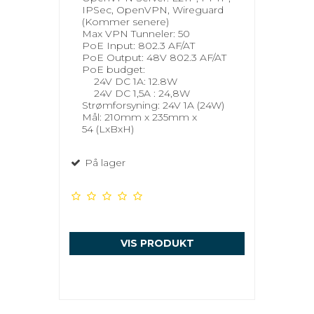
IPSec, OpenVPN, Wireguard
(Kommer senere)
Max VPN Tunneler: 50
PoE Input: 802.3 AF/AT
PoE Output: 48V 802.3 AF/AT
PoE budget:
24V DC 1A: 12.8W
24V DC 1,5A : 24,8W
Strømforsyning: 24V 1A (24W)
Mål: 210mm x 235mm x
54 (LxBxH)
På lager
VIS PRODUKT