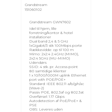
Grandstream
151060102
Grandstream GWN7602
Idel til hjem, lille
forretning/kontor & hotel
installationer
Dual band 2,4 & 5 GHz
1xGigabit/3 stk 100Mbps porte
Rækkevidde: op til 100 m
Mimo: 2x2:4 2.4GHz (MIMO),
2x2:4 5GHz (MU-MIMO)
Udendørs
SSID: 4 stk. pr. Access point
80 samtidige klienter
1 x 10/100/1000M uplink Ethernet
port with POE/POE+
Standard: IEEE 802.11 a/b/g/n/ac
(Wave-2)
Passiv POE, 802.3af og 802.3at
Overførsel: 1.17 Gbps
Autodetection af PoE/PoE+ &
PSE
OBS: Leveres uden