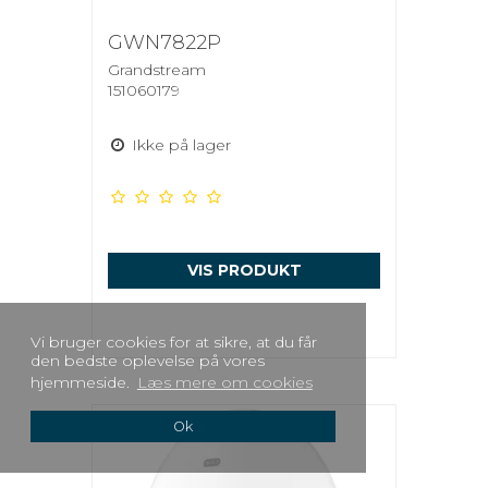
GWN7822P
Grandstream
151060179
Ikke på lager
VIS PRODUKT
Vi bruger cookies for at sikre, at du får
den bedste oplevelse på vores
hjemmeside.
Læs mere om cookies
Ok