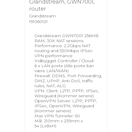
Grandstream, GWN7001,
router
Grandstream
151060121
Grandstream GWN7001 256MB
RAM, 30K NAT sessions
Performance: 2.2Gbps NAT
routing and 530Mbps IPSec
VPN performance
Indbygget Controller / Cloud
6 x LAN porte (Alle porte kan
være LAN/WAN)
Firewall: DDNS, Port Forwarding,
DMZ, UPnP, Anti-DoS, traffic
rules, NAT, ALG
VPN: Client: L2TP, PPTP, IPSec,
Wireguard (Kommer senere)
OpenVPN Server: L2TP, PPTP,
IPSec, OpenVPN, Wireguard
(Kommer senere)
Max VPN Tunneler: 50
Mål: 210mm x 235mm x
54 (LxBxH)