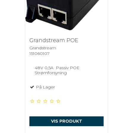
Grandstream POE
Grandstream
151060107
48V 0,5A Passiv POE
Strømforsyning
På Lager
VIS PRODUKT