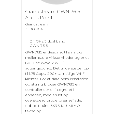
Grandstream GWN 7615
Acces Point
Grandstream
151060104
2,4 GHz 3 dual band
GWN 7615
GWN7615 er designet til små og
mellemstore virksomheder og er et
802.11ac Wave-2 Wi-Fi-
adgangspunkt. Det understøtter op
til 1,75 Gbps, 200+ samtidige Wi-Fi-
klienter. For at sikre nem installation
og styring bruger GWN7615 en
controller der er integreret i
enheden, med en let og
overskuelig brugergrænseflade.
dobbelt bånd 3X3:3 MU-MIMO-
teknologi.