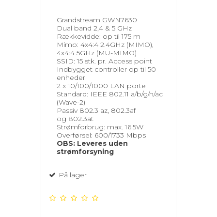
Grandstream GWN7630
Dual band 2,4 & 5 GHz
Rækkevidde: op til 175 m
Mimo: 4x4:4 2.4GHz (MIMO),
4x4:4 5GHz (MU-MIMO)
SSID: 15 stk. pr. Access point
Indbygget controller op til 50
enheder
2 x 10/100/1000 LAN porte
Standard: IEEE 802.11 a/b/g/n/ac
(Wave-2)
Passiv 802.3 az, 802.3af
og 802.3at
Strømforbrug: max. 16,5W
Overførsel: 600/1733 Mbps
OBS: Leveres uden
strømforsyning
På lager