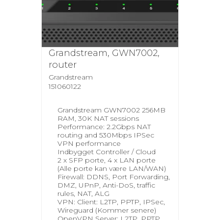
Grandstream, GWN7002,
router
Grandstream
151060122
Grandstream GWN7002 256MB
RAM, 30K NAT sessions
Performance: 2.2Gbps NAT
routing and 530Mbps IPSec
VPN performance
Indbygget Controller / Cloud
2 x SFP porte, 4 x LAN porte
(Alle porte kan være LAN/WAN)
Firewall: DDNS, Port Forwarding,
DMZ, UPnP, Anti-DoS, traffic
rules, NAT, ALG
VPN: Client: L2TP, PPTP, IPSec,
Wireguard (Kommer senere)
OpenVPN Server: L2TP, PPTP,