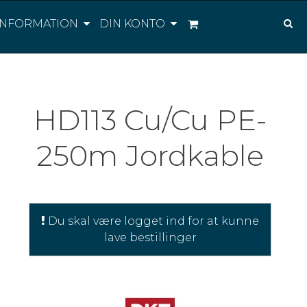
INFORMATION
DIN KONTO
HD113 Cu/Cu PE-
250m Jordkable
Du skal være logget ind for at kunne
lave bestillinger