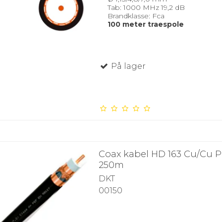
Tab: 1000 MHz 19,2 dB
Brandklasse: Fca
100 meter traespole
På lager
Coax kabel HD 163 Cu/Cu P
250m
DKT
00150