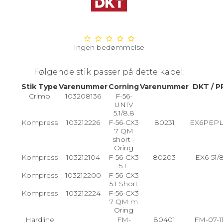
Ingen bedømmelse
Følgende stik passer på dette kabel:
Stik Type
Varenummer
Corning
Varenummer
DKT / P
Crimp
103208136
F-56-
UNIV
5.1/8.8
Kompress
103212226
F-56-CX3
80231
EX6PEP
7 QM
short -
Oring
Kompress
103212104
F-56-CX3
80203
EX6-51/
5.1
Kompress
103212200
F-56-CX3
5.1 Short
Kompress
103212224
F-56-CX3
7 QM m
Oring
Hardline
FM-
80401
FM-07-11