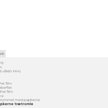
ads
 PE
mm
B v/860 MHz
et film
berflet
Pet film
Fca
ætrommel med papkerne
apkerne trætromle