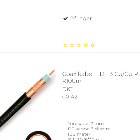
På lager
Coax kabel HD 113 Cu/Cu P
R100m
DKT
00142
Jordkabel 7 mm.
PE kappe 3-skærm
100 meter
Ø 1,13/4,8/7,0 mm