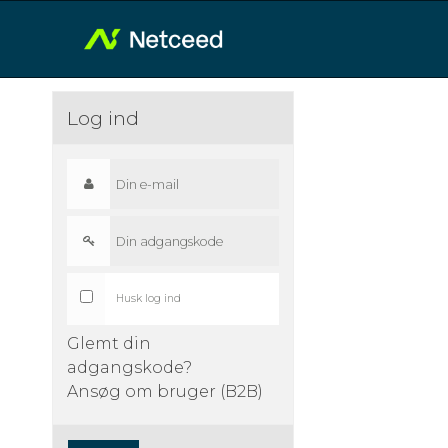
Log ind
Husk log ind
Glemt din
adgangskode?
Ansøg om bruger (B2B)