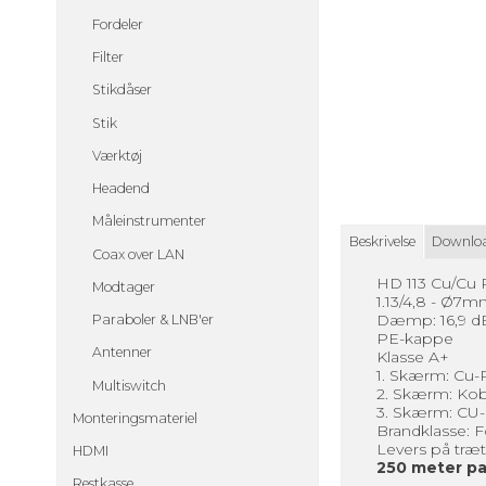
Fordeler
Filter
Stikdåser
Stik
Værktøj
Headend
Måleinstrumenter
Beskrivelse
Downlo
Coax over LAN
HD 113 Cu/Cu
Modtager
1.13/4,8 - Ø7
Dæmp: 16,9 d
Paraboler & LNB'er
PE-kappe
Antenner
Klasse A+
1. Skærm: Cu-P
Multiswitch
2. Skærm: Kob
3. Skærm: CU-
Monteringsmateriel
Brandklasse: 
Levers på tr
HDMI
250 meter p
Restkasse