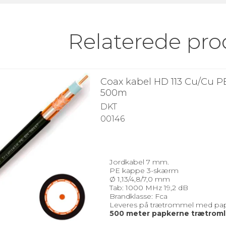
Relaterede pro
Coax kabel HD 113 Cu/Cu P
500m
DKT
00146
Jordkabel 7 mm.
PE kappe 3-skærm
Ø 1,13/4,8/7,0 mm
Tab: 1000 MHz 19,2 dB
Brandklasse: Fca
Leveres på trætrommel med pa
500 meter papkerne trætrom