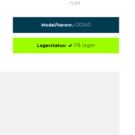
TL101
00140
Model/Varenr.:
På lager
Lagerstatus: