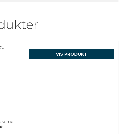
dukter
E-
VIS PRODUKT
pkerne
le