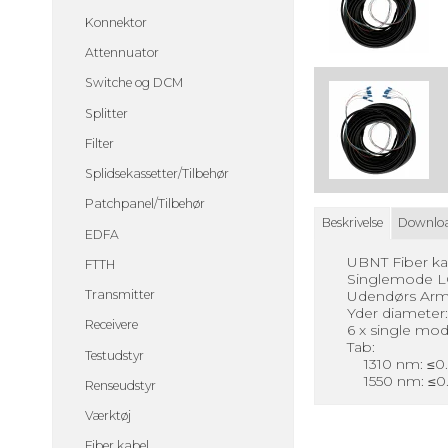
Konnektor
Attennuator
Switche og DCM
Splitter
Filter
Splidsekassetter/Tilbehør
Patchpanel/Tilbehør
Beskrivelse
Downlo
EDFA
UBNT Fiber k
FTTH
Singlemode L
Udendørs Arm
Transmitter
Yder diameter:
Receivere
6 x single mod
Tab:
Testudstyr
1310 nm: ≤0
1550 nm: ≤
Renseudstyr
Værktøj
Fiber kabel