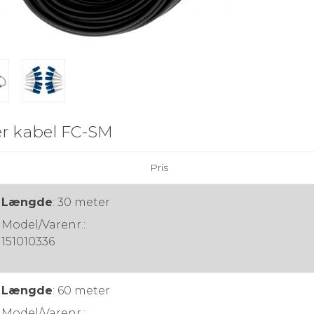
r kabel FC-SM
Pris
Længde
:
30 meter
Model/Varenr.:
151010336
Længde
:
60 meter
Model/Varenr.: