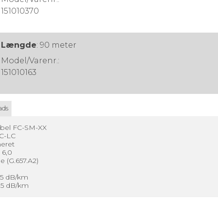
151010370
Længde
:
90 meter
Model/Varenr.:
151010163
ads
abel FC-SM-XX
C-LC
eret
 6,0
e (G.657.A2)
.5 dB/km
0.5 dB/km