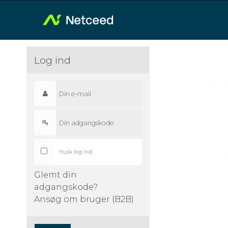
Log ind
Husk log ind
Glemt din
adgangskode?
Ansøg om bruger (B2B)