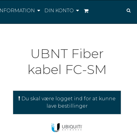
INFORMATION
DIN KONTO
UBNT Fiber
kabel FC-SM
Du skal være logget ind for at kunne
lave bestillinger