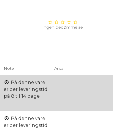
Ingen bedømmelse
Note
Antal
På denne vare
er der leveringstid
på 8 til 14 dage
På denne vare
er der leveringstid