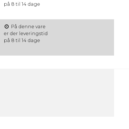
på 8 til 14 dage
På denne vare
er der leveringstid
på 8 til 14 dage