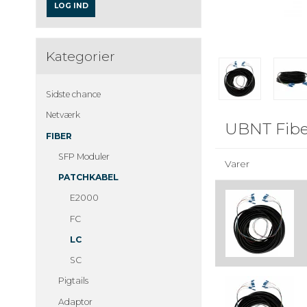
LOG IND
Kategorier
Sidste chance
Netværk
UBNT Fibe
FIBER
SFP Moduler
Varer
PATCHKABEL
E2000
FC
LC
SC
Pigtails
Adaptor