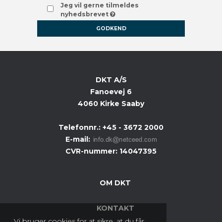
Jeg vil gerne tilmeldes
nyhedsbrevet
GODKEND
DKT A/S
Fanoevej 6
4060 Kirke Saaby
Telefonnr.
:
+45 - 3672 2000
E-mail
:
CVR-nummer
:
14047395
OM DKT
KONTAKT
Vi bruger cookies for at sikre, at du får