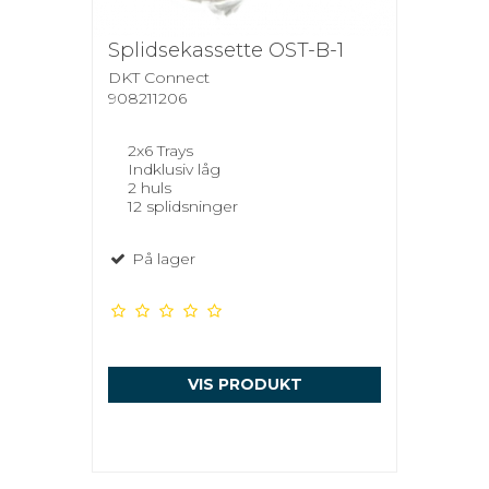
Splidsekassette OST-B-1
DKT Connect
908211206
2x6 Trays
Indklusiv låg
2 huls
12 splidsninger
På lager
VIS PRODUKT