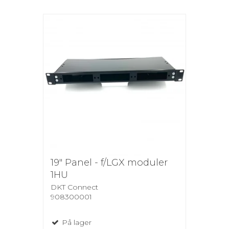
19" Panel - f/LGX moduler
1HU
DKT Connect
908300001
På lager