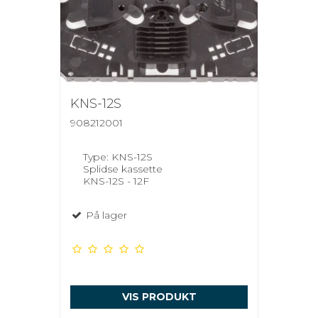
KNS-12S
908212001
Type: KNS-12S
Splidse kassette
KNS-12S - 12F
På lager
VIS PRODUKT