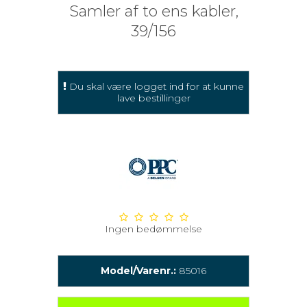
Samler af to ens kabler,
39/156
Du skal være logget ind for at kunne
lave bestillinger
Ingen bedømmelse
Model/Varenr.:
85016