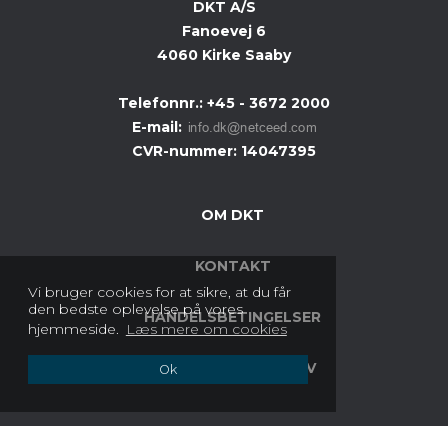
DKT A/S
Fanoevej 6
4060 Kirke Saaby
Telefonnr.
:
+45 - 3672 2000
E-mail
:
CVR-nummer
:
14047395
OM DKT
KONTAKT
Vi bruger cookies for at sikre, at du får
den bedste oplevelse på vores
HANDELSBETINGELSER
hjemmeside.
Læs mere om cookies
COOKIES & PRIVATLIV
Ok