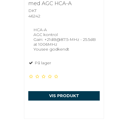
med AGC HCA-A
DKT
46242
HCA-A
AGC kontrol
Gain: +21dB@87.5-MHz - 25.5dB
at 1006MHz
Yousee godkendt
På lager
VIS PRODUKT