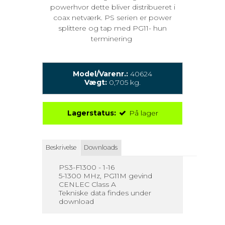
powerhvor dette bliver distribueret i
coax netværk. PS serien er power
splittere og tap med PG11- hun
terminering
Model/Varenr.:
40624
Vægt:
0,705
kg.
Lagerstatus:
På lager
Beskrivelse
Downloads
PS3-F1300 - 1-16
5-1300 MHz, PG11M gevind
CENLEC Class A
Tekniske data findes under
download