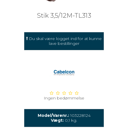
Stik 3,5/12M-TL313
Du skal være logget ind for at kunne
lave bestillinger
Ingen bedømmelse
Model/Varenr.:
103228124
Vægt:
0,1
kg.