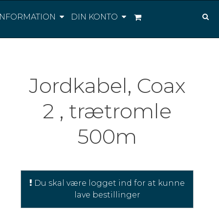
INFORMATION
DIN KONTO
Jordkabel, Coax
2 , trætromle
500m
Du skal være logget ind for at kunne
lave bestillinger