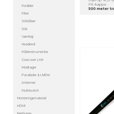
PE-kappe
Fordeler
500 meter t
Filter
Stikdåser
Stik
Værktøj
Headend
Måleinstrumenter
Coax over LAN
Modtager
Paraboler & LNB'er
Antenner
Multiswitch
Monteringsmateriel
HDMI
Restkasse