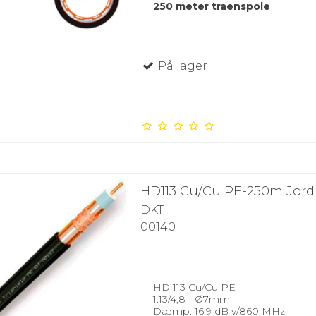
250 meter traenspole
På lager
HD113 Cu/Cu PE-250m Jord
DKT
00140
HD 113 Cu/Cu PE
1.13/4,8 - Ø7mm
Dæmp: 16,9 dB v/860 MHz