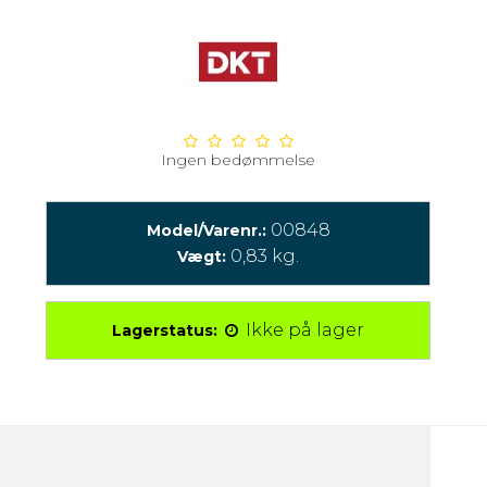
Ingen bedømmelse
00848
Model/Varenr.:
0,83
kg.
Vægt:
Ikke på lager
Lagerstatus: