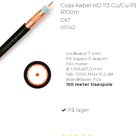
Coax kabel HD 113 Cu/Cu P
R100m
DKT
00142
Jordkabel 7 mm.
PE kappe 3-skærm
100 meter
Ø 1,13/4,8/7,0 mm
Tab: 1000 MHz 19,2 dB
Brandklasse: Fca
100 meter traespole
På lager