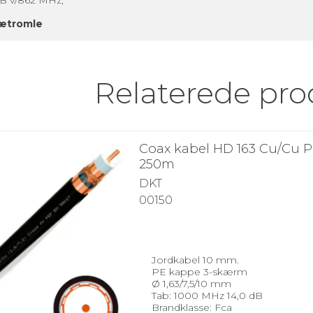
rætromle
Relaterede pro
Coax kabel HD 163 Cu/Cu P
250m
DKT
00150
Jordkabel 10 mm.
PE kappe 3-skærm
Ø 1,63/7,5/10 mm
Tab: 1000 MHz 14,0 dB
Brandklasse: Fca