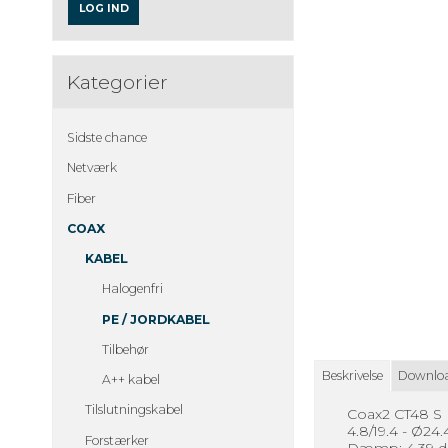
LOG IND
Kategorier
Sidste chance
Netværk
Fiber
COAX
KABEL
Halogenfri
PE / JORDKABEL
Tilbehør
Beskrivelse
Downlo
A++ kabel
Tilslutningskabel
Coax2 CT48 S
4.8/19.4 - Ø2
Forstærker
Dæmp: 4.39 d