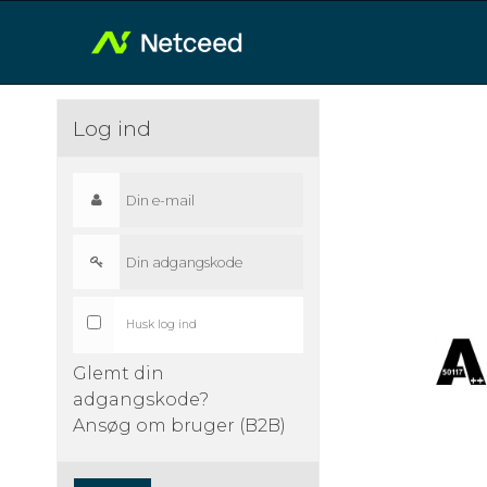
Log ind
Husk log ind
Glemt din
adgangskode?
Ansøg om bruger (B2B)