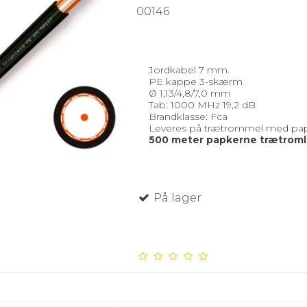
00146
Jordkabel 7 mm.
PE kappe 3-skærm
Ø 1,13/4,8/7,0 mm
Tab: 1000 MHz 19,2 dB
Brandklasse: Fca
Leveres på trætrommel med pa
500 meter papkerne trætrom
På lager